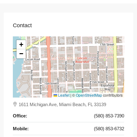
Contact
+
−
Leaflet
|
©
OpenStreetMap
contributors
1611 Michigan Ave, Miami Beach, FL 33139
Office:
(580) 853-7390
Mobile:
(580) 853-6732