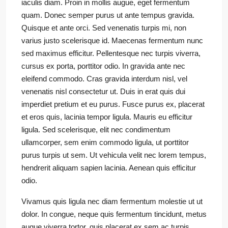
iaculis diam. Proin in mollis augue, eget fermentum
quam. Donec semper purus ut ante tempus gravida.
Quisque et ante orci. Sed venenatis turpis mi, non
varius justo scelerisque id. Maecenas fermentum nunc
sed maximus efficitur. Pellentesque nec turpis viverra,
cursus ex porta, porttitor odio. In gravida ante nec
eleifend commodo. Cras gravida interdum nisl, vel
venenatis nisl consectetur ut. Duis in erat quis dui
imperdiet pretium et eu purus. Fusce purus ex, placerat
et eros quis, lacinia tempor ligula. Mauris eu efficitur
ligula. Sed scelerisque, elit nec condimentum
ullamcorper, sem enim commodo ligula, ut porttitor
purus turpis ut sem. Ut vehicula velit nec lorem tempus,
hendrerit aliquam sapien lacinia. Aenean quis efficitur
odio.
Vivamus quis ligula nec diam fermentum molestie ut ut
dolor. In congue, neque quis fermentum tincidunt, metus
augue viverra tortor, quis placerat ex sem ac turpis.