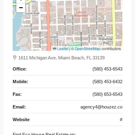
−
Leaflet
|
©
OpenStreetMap
contributors
1611 Michigan Ave, Miami Beach, FL 33139
Office:
(580) 453-6543
Mobile:
(580) 453-6432
Fax:
(580) 653-6543
Email:
agency4@houzez.co
Website
#
Find Eco House Real Estate on: